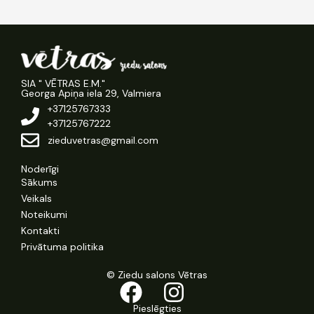
SIA " VĒTRAS E.M."
Georga Apiņa iela 29, Valmiera
+37125767333
+37125767222
zieduvetras@gmail.com
Noderīgi
Sākums
Veikals
Noteikumi
Kontakti
Privātuma politika
© Ziedu salons Vētras
Pieslēgties