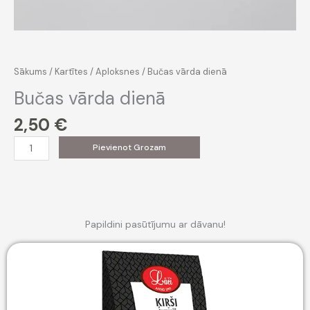
Sākums
/
Kartītes
/
Aploksnes
/ Bučas vārda dienā
Bučas vārda dienā
2,50
€
Bučas
Pievienot Grozam
vārda
dienā
daudzums
Papildini pasūtījumu ar dāvanu!