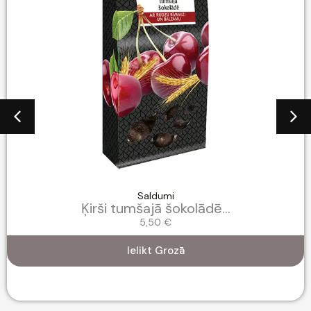
Saldumi
Ķirši tumšajā šokolādē...
5,50
€
Ielikt Grozā