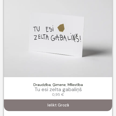
Draudzība
,
Ģimene
,
Mīlestība
Tu esi zelta gabaliņš
0,95
€
Ielikt Grozā