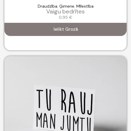
Draudzība
,
Ģimene
,
Mīlestība
Vaigu bedrītes
0,95
€
Ielikt Grozā