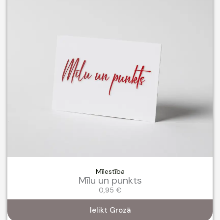
Mīlestība
Mīlu un punkts
0,95
€
Ielikt Grozā