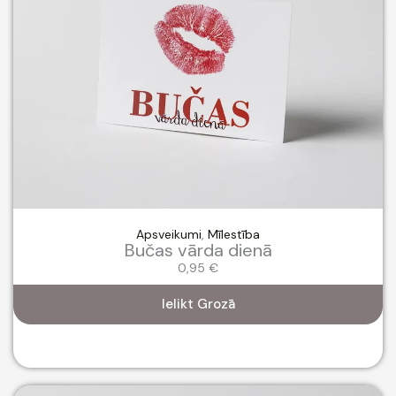
Apsveikumi
,
Mīlestība
Bučas vārda dienā
0,95
€
Ielikt Grozā