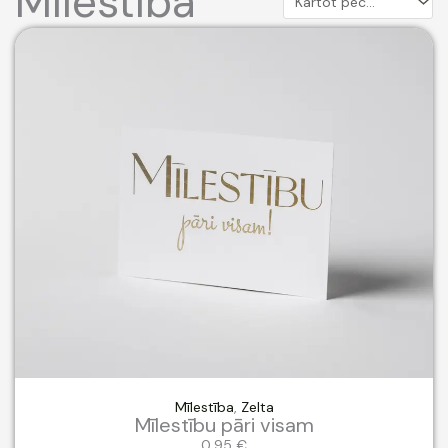
Mīlestība
Mīlestība
,
Zelta
Mīlestību pāri visam
0,95
€