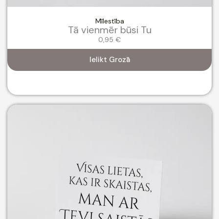
Mīlestība
Tā vienmēr būsi Tu
0,95
€
Ielikt Grozā