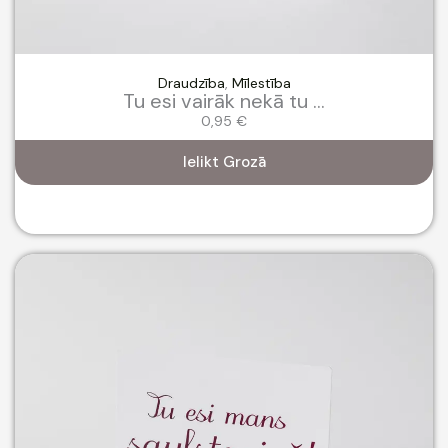
Draudzība
,
Mīlestība
Tu esi vairāk nekā tu ...
0,95
€
Ielikt Grozā