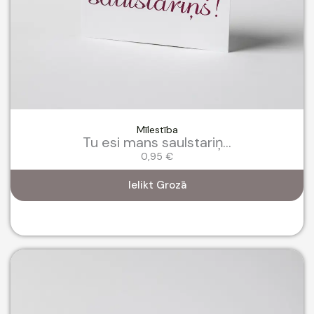
Mīlestība
Tu esi mans saulstariņ...
0,95
€
Ielikt Grozā