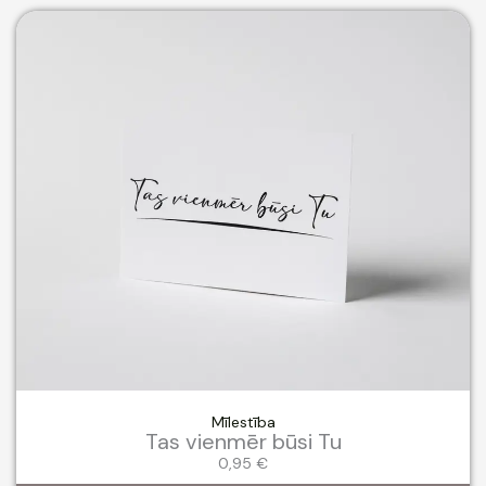
Mīlestība
Tas vienmēr būsi Tu
0,95
€