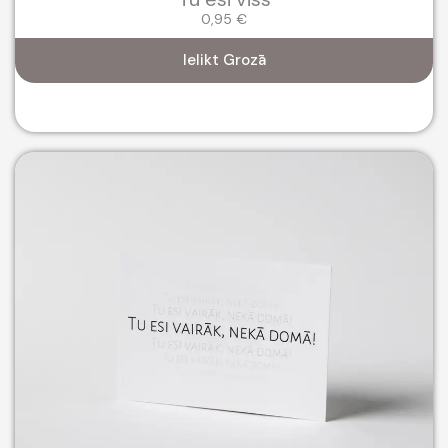
0,95
€
Ielikt Grozā