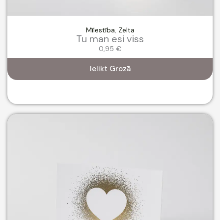
Mīlestība
,
Zelta
Tu man esi viss
0,95
€
Ielikt Grozā