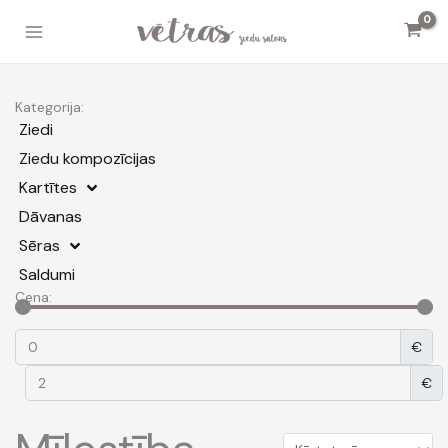
Skip
to
content
Kategorija:
Ziedi
Ziedu kompozīcijas
Kartītes
Dāvanas
Sēras
Saldumi
Cena:
€
€