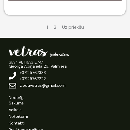
1
2
Uz priekšu
SIA " VĒTRAS E.M."
Georga Apiņa iela 29, Valmiera
+37125767333
+37125767222
zieduvetras@gmail.com
Noderīgi
Sākums
Veikals
Noteikumi
Kontakti
Privātuma politika