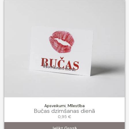
Apsveikumi
,
Mīlestība
Bučas dzimšanas dienā
0,95
€
Ielikt Grozā