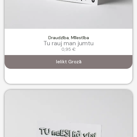
Draudzība
,
Mīlestība
Tu rauj man jumtu
0,95
€
Ielikt Grozā