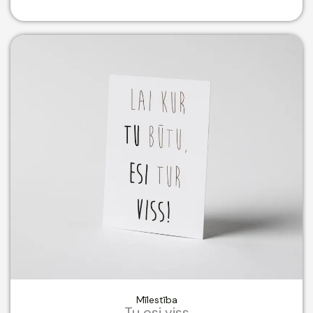
Mīlestība
Tu esi viss