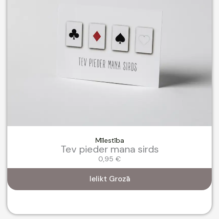
Mīlestība
Tev pieder mana sirds
0,95
€
Ielikt Grozā