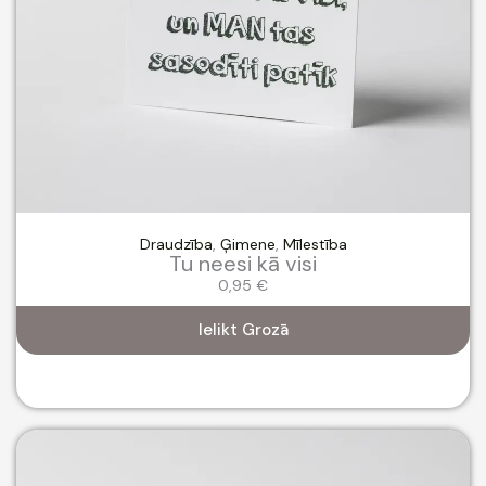
Draudzība
,
Ģimene
,
Mīlestība
Tu neesi kā visi
0,95
€
Ielikt Grozā