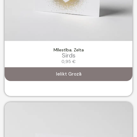
Mīlestība
,
Zelta
Sirds
0,95
€
Ielikt Grozā