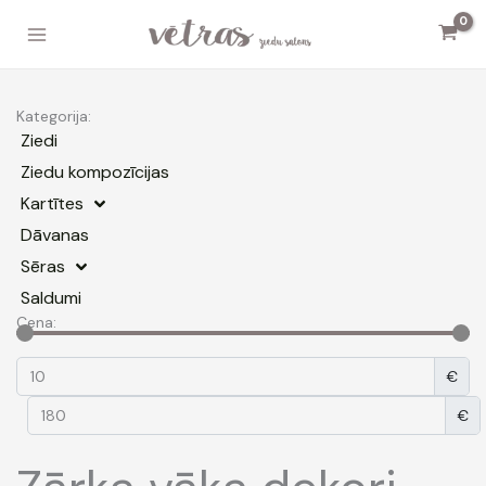
Skip
to
content
Kategorija:
Ziedi
Ziedu kompozīcijas
Kartītes
Dāvanas
Sēras
Saldumi
Cena:
€
€