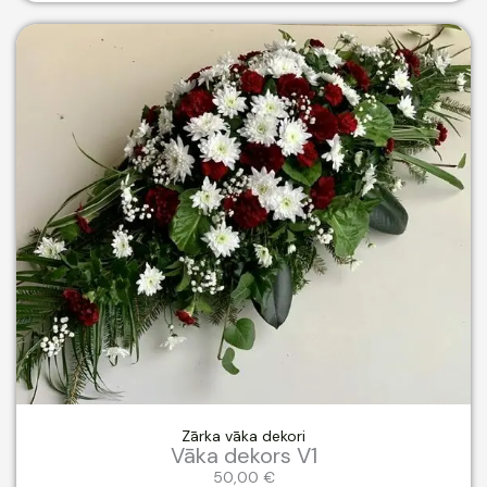
Zārka vāka dekori
Vāka dekors V1
50,00
€