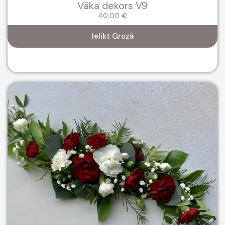
Vāka dekors V9
40,00
€
Ielikt Grozā