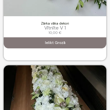
Zārka vāka dekori
Vītnīte V 1
10,00
€
Ielikt Grozā