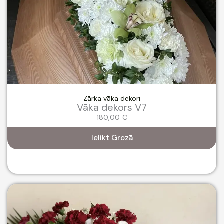
Zārka vāka dekori
Vāka dekors V7
180,00
€
Ielikt Grozā