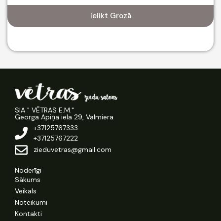
Ielikt Grozā
SIA " VĒTRAS E.M."
Georga Apiņa iela 29, Valmiera
+37125767333
+37125767222
zieduvetras@gmail.com
Noderīgi
Sākums
Veikals
Noteikumi
Kontakti