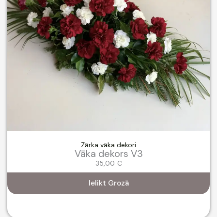
Zārka vāka dekori
Vāka dekors V3
35,00
€
Ielikt Grozā