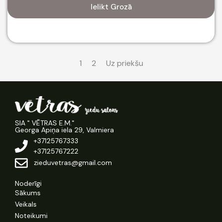
Ielikt Grozā
1
2
Uz priekšu
SIA " VĒTRAS E.M."
Georga Apiņa iela 29, Valmiera
+37125767333
+37125767222
zieduvetras@gmail.com
Noderīgi
Sākums
Veikals
Noteikumi