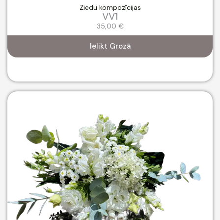
Ziedu kompozīcijas
VV1
35,00
€
Ielikt Grozā