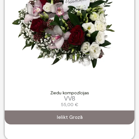
Ziedu kompozīcijas
VV8
55,00
€
Ielikt Grozā