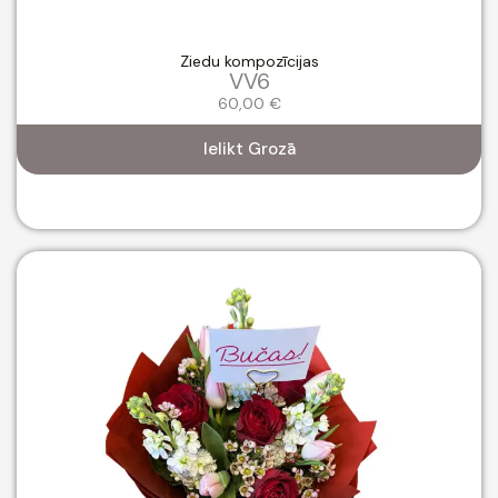
Ziedu kompozīcijas
VV6
60,00
€
Ielikt Grozā