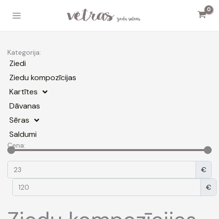
Skip
to
content
Kategorija:
Ziedi
Ziedu kompozīcijas
Kartītes
Dāvanas
Sēras
Saldumi
Cena:
€
€