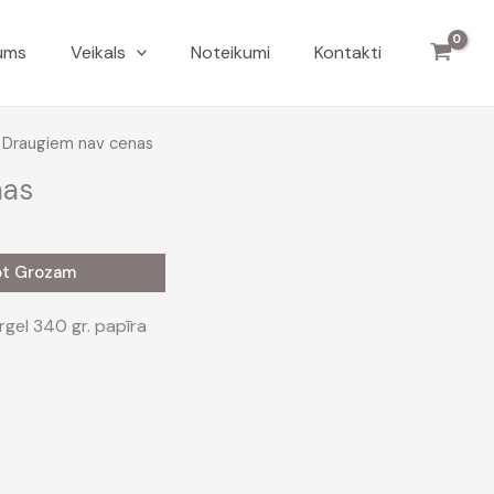
ums
Veikals
Noteikumi
Kontakti
 Draugiem nav cenas
nas
ot Grozam
rgel 340 gr. papīra