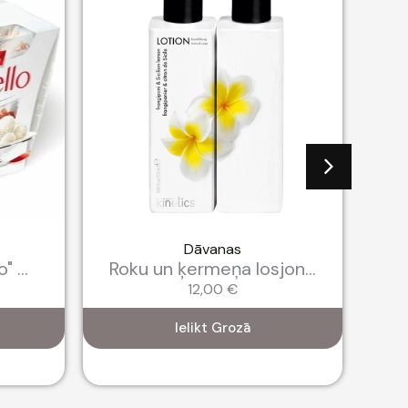
Dāvanas
 ...
Roku un ķermeņa losjon...
Ro
12,00
€
Ielikt Grozā