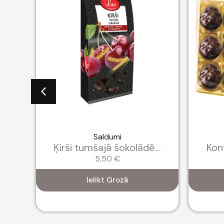
Saldumi
...
Ķirši tumšajā šokolādē...
Konf
5,50
€
Ielikt Grozā