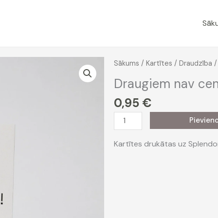
Sāk
Sākums
/
Kartītes
/
Draudzība
/
Draugiem nav ce
0,95
€
Draugiem
Pievien
nav
cenas
Kartītes drukātas uz Splendo
daudzums