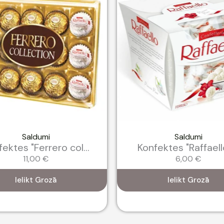
Saldumi
Saldumi
ektes "Ferrero col...
Konfektes "Raffaello"
11,00
€
6,00
€
Ielikt Grozā
Ielikt Grozā