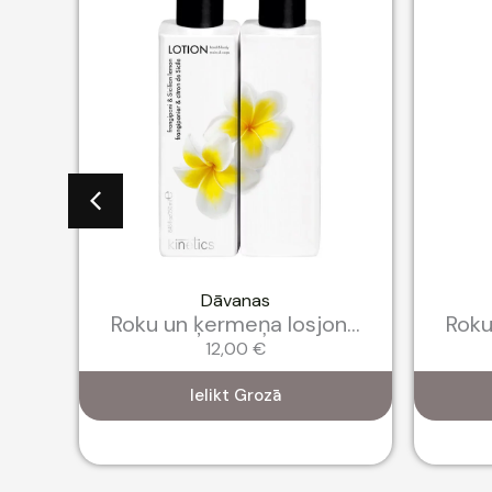
Dāvanas
..
Roku un ķermeņa losjon...
Roku
12,00
€
Ielikt Grozā