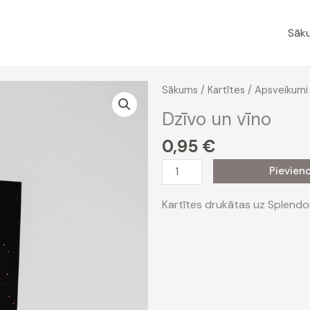
Sāk
Sākums
/
Kartītes
/
Apsveikumi
Dzīvo un vīno
0,95
€
Dzīvo
Pievien
un
vīno
Kartītes drukātas uz Splendo
daudzums