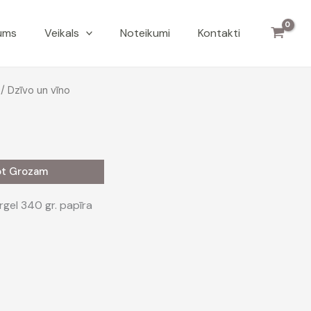
ums
Veikals
Noteikumi
Kontakti
/ Dzīvo un vīno
ot Grozam
rgel 340 gr. papīra