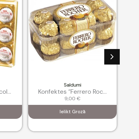
Saldumi
ol...
Konfektes “Ferrero Roc...
Ro
9,00
€
Ielikt Grozā