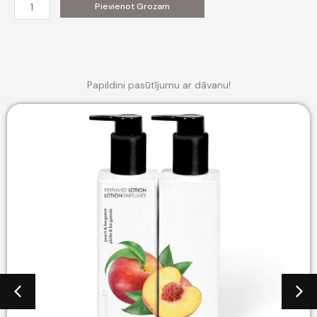
Dzīvosim
Pievienot Grozam
kā
ziedi
daudzums
Papildini pasūtījumu ar dāvanu!