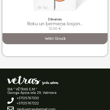
Dāvanas
Roku un ķermeņa losjon...
12,00
€
Ielikt Grozā
SIA " VĒTRAS E.M."
Georga Apiņa iela 29, Valmiera
+37125767333
+37125767222
zieduvetras@gmail.com