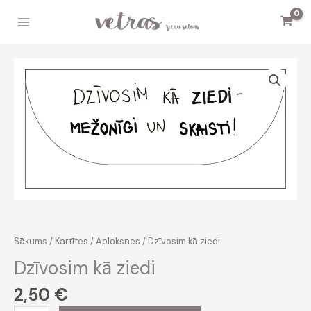
Skip
to
content
Sākums
/
Kartītes
/
Aploksnes
/ Dzīvosim kā ziedi
Dzīvosim kā ziedi
2,50
€