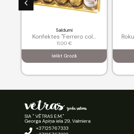
Saldumi
...
Konfektes "Ferrero col...
Roku
11,00
€
Ielikt Grozā
SIA " VĒTRAS E.M."
Georga Apiņa iela 29, Valmiera
+37125767333