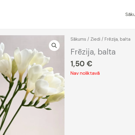
Sāk
Sākums
/
Ziedi
/ Frēzija, balta
Frēzija, balta
1,50
€
Nav noliktavā