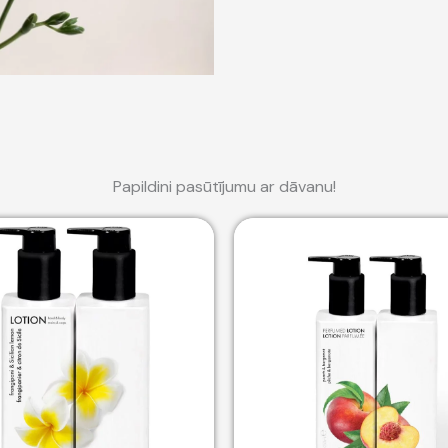
Papildini pasūtījumu ar dāvanu!