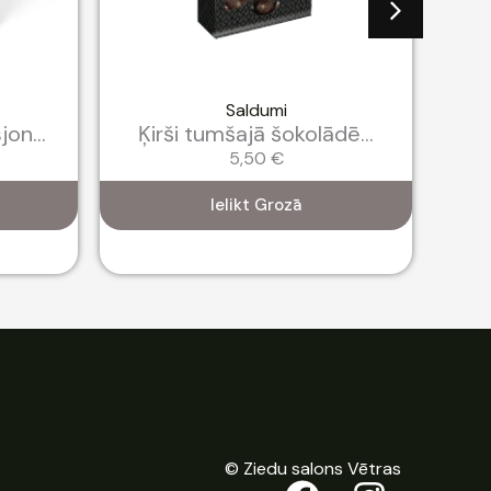
Saldumi
on...
Ķirši tumšajā šokolādē...
K
5,50
€
Ielikt Grozā
© Ziedu salons Vētras