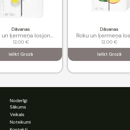
Dāvanas
Dāvanas
 un ķermeņa losjon...
Roku un ķermeņa losj
12,00
€
12,00
€
Ielikt Grozā
Ielikt Grozā
Noderīgi
Sākums
Veikals
Noteikumi
Kontakti