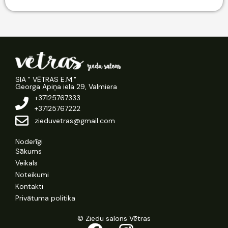
SIA " VĒTRAS E.M."
Georga Apiņa iela 29, Valmiera
+37125767333
+37125767222
zieduvetras@gmail.com
Noderīgi
Sākums
Veikals
Noteikumi
Kontakti
Privātuma politika
© Ziedu salons Vētras