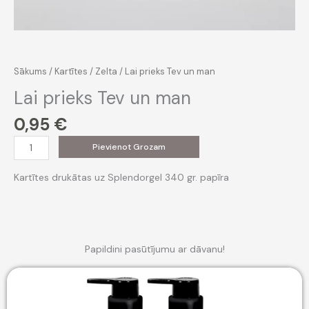
Sākums
/
Kartītes
/
Zelta
/ Lai prieks Tev un man
Lai prieks Tev un man
0,95
€
Lai
Pievienot Grozam
prieks
Tev
Kartītes drukātas uz Splendorgel 340 gr. papīra
un
man
daudzums
Papildini pasūtījumu ar dāvanu!