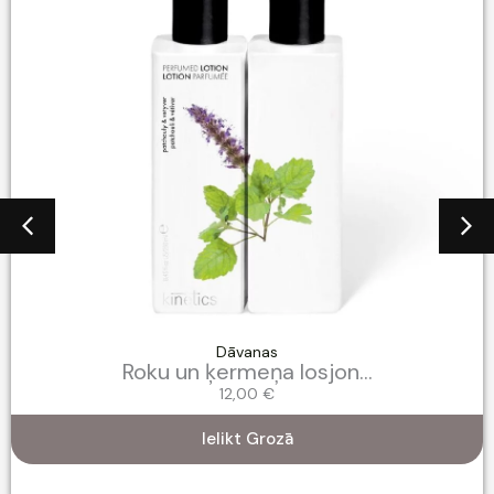
Dāvanas
Roku un ķermeņa losjon...
12,00
€
Ielikt Grozā