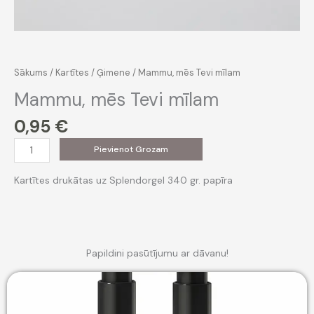
Sākums
/
Kartītes
/
Ģimene
/ Mammu, mēs Tevi mīlam
Mammu, mēs Tevi mīlam
0,95
€
Mammu,
Pievienot Grozam
mēs
Tevi
Kartītes drukātas uz Splendorgel 340 gr. papīra
mīlam
daudzums
Papildini pasūtījumu ar dāvanu!