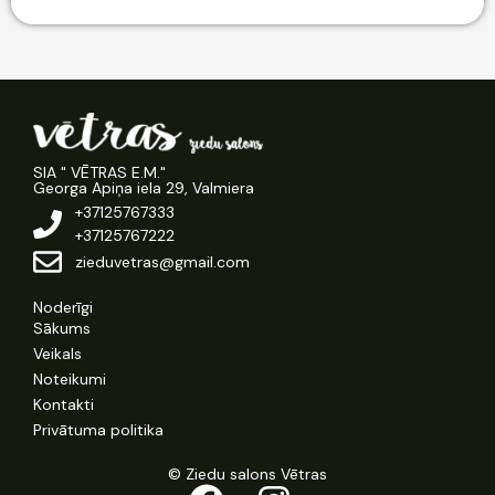
SIA " VĒTRAS E.M."
Georga Apiņa iela 29, Valmiera
+37125767333
+37125767222
zieduvetras@gmail.com
Noderīgi
Sākums
Veikals
Noteikumi
Kontakti
Privātuma politika
© Ziedu salons Vētras