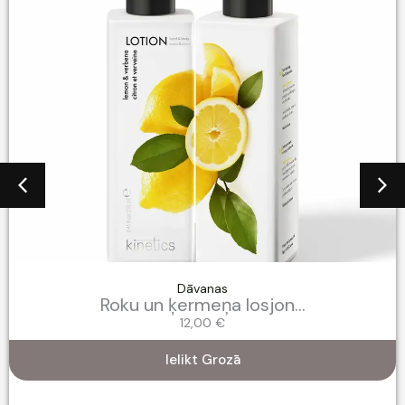
Dāvanas
Roku un ķermeņa losjon...
12,00
€
Ielikt Grozā