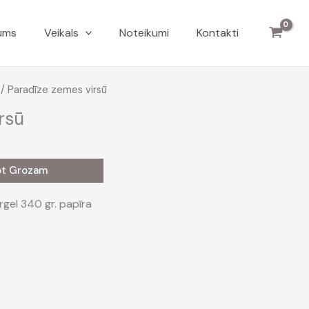
ums
Veikals
Noteikumi
Kontakti
/ Paradīze zemes virsū
rsū
ot Grozam
rgel 340 gr. papīra