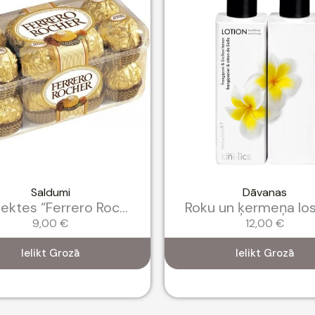
Saldumi
Dāvanas
ektes “Ferrero Roc...
Roku un ķermeņa losj
9,00
€
12,00
€
Ielikt Grozā
Ielikt Grozā