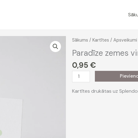
Sāk
Sākums
/
Kartītes
/
Apsveikumi
Paradīze zemes vi
0,95
€
Paradīze
Pievien
zemes
virsū
Kartītes drukātas uz Splendo
daudzums