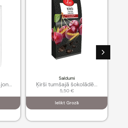
Saldumi
on...
Ķirši tumšajā šokolādē...
Ro
5,50
€
Ielikt Grozā