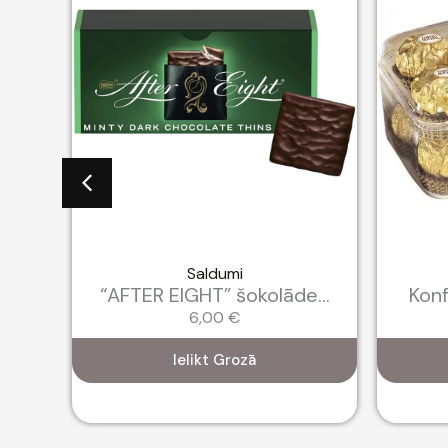
Saldumi
...
“AFTER EIGHT” šokolāde...
Konf
6,00
€
Ielikt Grozā