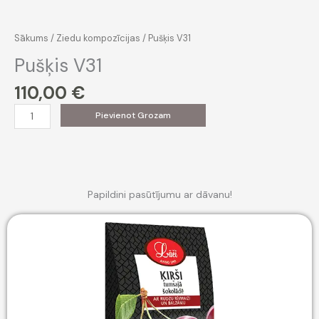
Sākums
/
Ziedu kompozīcijas
/ Pušķis V31
Pušķis V31
110,00
€
Pušķis
Pievienot Grozam
V31
daudzums
Papildini pasūtījumu ar dāvanu!