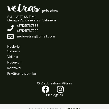
SIA " VĒTRAS E.M."
Georga Apiņa iela 29, Valmiera
+37125767333
+37125767222
zieduvetras@gmail.com
Noderīgi
Sākums
Veikals
Noteikumi
Kontakti
Privātuma politika
© Ziedu salons Vētras
Pieslēgties
Mājaslapu izstrādāja –
VN Media