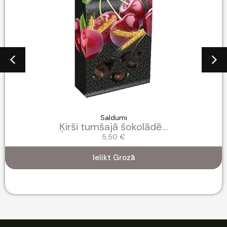
Saldumi
Ķirši tumšajā šokolādē...
5,50
€
Ielikt Grozā