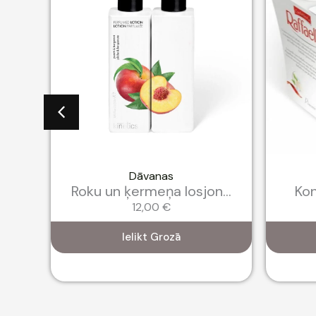
Dāvanas
..
Roku un ķermeņa losjon...
Kon
12,00
€
Ielikt Grozā