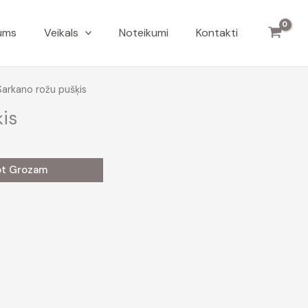
ums
Veikals
Noteikumi
Kontakti
Sarkano rožu pušķis
is
ot Grozam