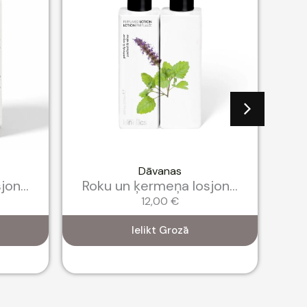
Dāvanas
on...
Roku un ķermeņa losjon...
Ko
12,00
€
Ielikt Grozā