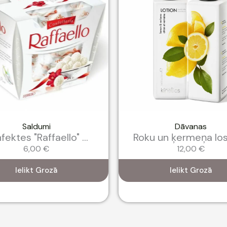
Saldumi
Dāvanas
fektes "Raffaello" ...
Roku un ķermeņa losj
6,00
€
12,00
€
Ielikt Grozā
Ielikt Grozā