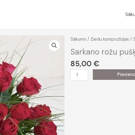
Sāk
Sākums
/
Ziedu kompozīcijas
/ 
Sarkano rožu pušķ
85,00
€
Sarkano
Pievien
rožu
pušķis
daudzums