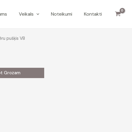
ums
Veikals
Noteikumi
Kontakti
ēru pušķis V8
ot Grozam