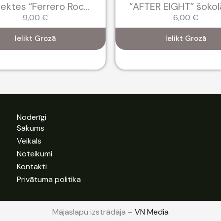
ektes “Ferrero Roc...
“AFTER EIGHT” šokolā
9,00
€
6,00
€
Ielikt Grozā
Ielikt Grozā
Noderīgi
Sākums
Veikals
Noteikumi
Kontakti
Privātuma politika
Mājaslapu izstrādāja –
VN Media