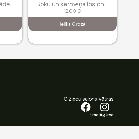
de...
Roku un ķermeņa losjon...
Ķ
12,00
€
Ielikt Grozā
© Ziedu salons Vētras
Pieslēgties