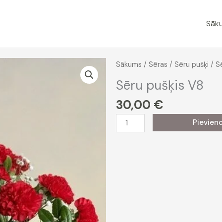
Sāk
Sākums
/
Sēras
/
Sēru pušķi
/ S
Sēru pušķis V8
30,00
€
Sēru
Pievien
pušķis
V8
daudzums