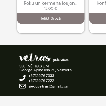
..
Roku un ķermeņa losjon...
Konf
12,00
€
Ielikt Grozā
SIA " VĒTRAS E.M."
Georga Apiņa iela 29, Valmiera
+37125767333
+37125767222
zieduvetras@gmail.com