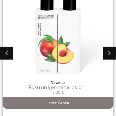
Dāvanas
Roku un ķermeņa losjon...
12,00
€
Ielikt Grozā