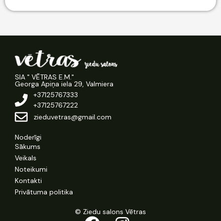
SIA " VĒTRAS E.M."
Georga Apiņa iela 29, Valmiera
+37125767333
+37125767222
zieduvetras@gmail.com
Noderīgi
Sākums
Veikals
Noteikumi
Kontakti
Privātuma politika
© Ziedu salons Vētras