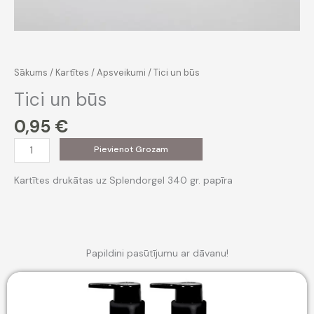
Sākums
/
Kartītes
/
Apsveikumi
/ Tici un būs
Tici un būs
0,95
€
Tici
Pievienot Grozam
un
būs
Kartītes drukātas uz Splendorgel 340 gr. papīra
daudzums
Papildini pasūtījumu ar dāvanu!