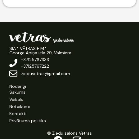
SIA " VĒTRAS E.M."
Georga Apiņa iela 29, Valmiera
+37125767333
+37125767222
zieduvetras@gmail.com
Noderīgi
Sākums
Veikals
Noteikumi
Kontakti
Privātuma politika
© Ziedu salons Vētras