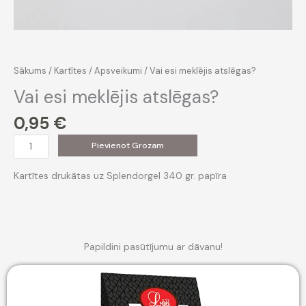
Sākums
/
Kartītes
/
Apsveikumi
/ Vai esi meklējis atslēgas?
Vai esi meklējis atslēgas?
0,95
€
Vai
Pievienot Grozam
esi
meklējis
Kartītes drukātas uz Splendorgel 340 gr. papīra
atslēgas?
daudzums
Papildini pasūtījumu ar dāvanu!