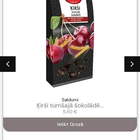
Saldumi
Ķirši tumšajā šokolādē...
5,50
€
Ielikt Grozā