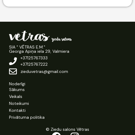
SIA " VĒTRAS E.M."
Georga Apiņa iela 29, Valmiera
+37125767333
+37125767222
zieduvetras@gmail.com
Noderīgi
Sākums
Veikals
Noteikumi
Kontakti
Privātuma politika
© Ziedu salons Vētras