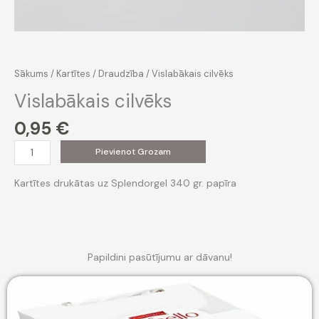
Sākums
/
Kartītes
/
Draudzība
/ Vislabākais cilvēks
Vislabākais cilvēks
0,95
€
Vislabākais
Pievienot Grozam
cilvēks
daudzums
Kartītes drukātas uz Splendorgel 340 gr. papīra
Papildini pasūtījumu ar dāvanu!