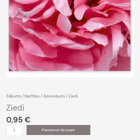
Sākums
/
Kartītes
/
Apsveikumi
/ Ziedi
Ziedi
0,95
€
Ziedi
Pievienot Grozam
daudzums