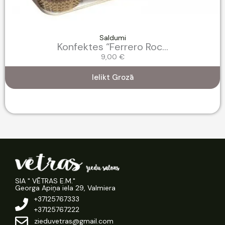
Saldumi
Konfektes “Ferrero Roc...
9,00
€
Ielikt Grozā
SIA " VĒTRAS E.M."
Georga Apiņa iela 29, Valmiera
+37125767333
+37125767222
zieduvetras@gmail.com